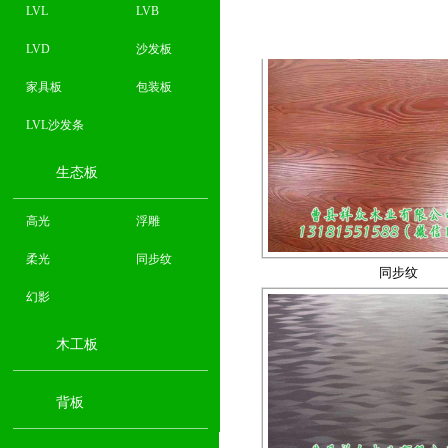
浮雕生态板
LVL
LVB
LVD
沙发板
家具板
包装板
LVL沙发条
生态板
高光
浮雕
同步纹
柔光
同步纹
幻影
木工板
背板