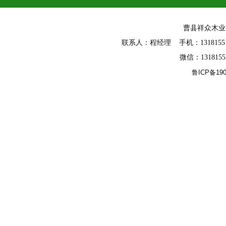
曹县祥众木
联系人：程经理 手机：13181551588
微信：131815
同步纹
鲁ICP备190
多层板