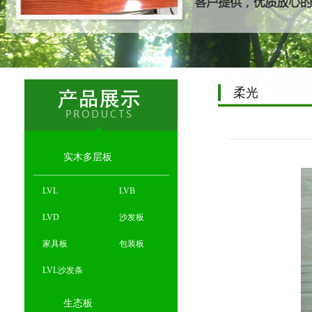
柔光
实木多层板
LVL
LVB
LVD
沙发板
家具板
包装板
LVL沙发条
生态板