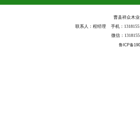
幻影生态板
曹县祥众木
联系人：程经理 手机：13181551588
微信：131815
鲁ICP备190
同步纹