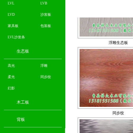
LVL
LVB
LVD
沙发板
家具板
包装板
浮雕生态板
LVL沙发条
生态板
高光
浮雕
柔光
同步纹
幻影
木工板
同步纹
背板