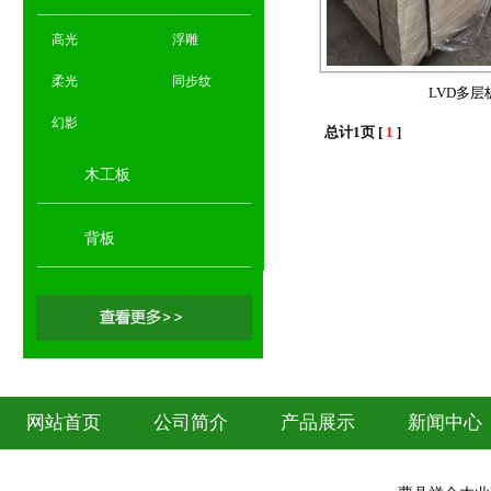
高光
浮雕
柔光
同步纹
LVD多层
幻影
总计1页 [
1
]
木工板
背板
网站首页
公司简介
产品展示
新闻中心