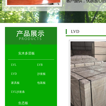
LVD
实木多层板
LVL
LVB
LVD
沙发板
家具板
包装板
LVL沙发条
生态板